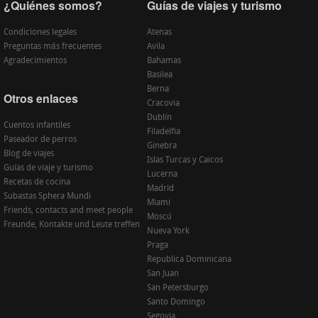
¿Quiénes somos?
Guías de viajes y turismo
Condiciones legales
Atenas
Preguntas más frecuentes
Avila
Agradecimientos
Bahamas
Basilea
Berna
Otros enlaces
Cracovia
Dublín
Cuentos infantiles
Filadelfia
Paseador de perros
Ginebra
Blog de viajes
Islas Turcas y Caicos
Guías de viaje y turismo
Lucerna
Recetas de cocina
Madrid
Subastas Sphera Mundi
Miami
Friends, contacts and meet people
Moscú
Freunde, Kontakte und Leute treffen
Nueva York
Praga
Republica Dominicana
San Juan
San Petersburgo
Santo Domingo
Segovia