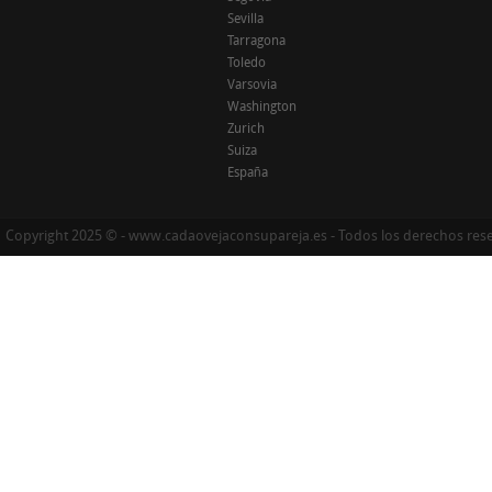
Sevilla
Tarragona
Toledo
Varsovia
Washington
Zurich
Suiza
España
Copyright 2025 © - www.cadaovejaconsupareja.es - Todos los derechos res