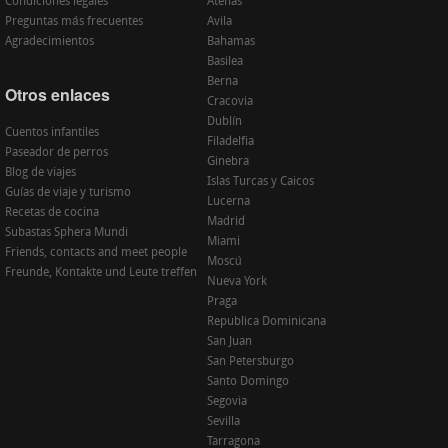
Condiciones legales
Atenas
Preguntas más frecuentes
Avila
Agradecimientos
Bahamas
Basilea
Berna
Otros enlaces
Cracovia
Dublín
Cuentos infantiles
Filadelfia
Paseador de perros
Ginebra
Blog de viajes
Islas Turcas y Caicos
Guías de viaje y turismo
Lucerna
Recetas de cocina
Madrid
Subastas Sphera Mundi
Miami
Friends, contacts and meet people
Moscú
Freunde, Kontakte und Leute treffen
Nueva York
Praga
Republica Dominicana
San Juan
San Petersburgo
Santo Domingo
Segovia
Sevilla
Tarragona