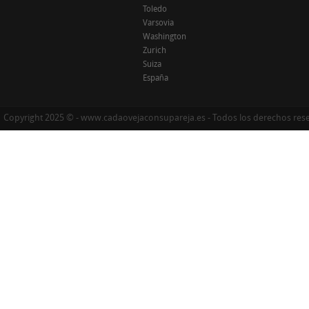
Toledo
Varsovia
Washington
Zurich
Suiza
España
Copyright 2025 © - www.cadaovejaconsupareja.es - Todos los derechos res