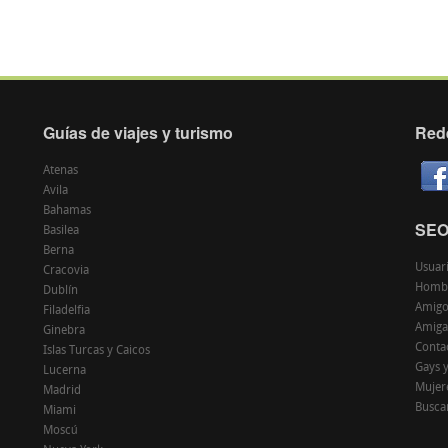
Guías de viajes y turismo
Red
Atenas
Avila
Bahamas
SE
Basilea
Berna
Usuar
Cracovia
Homb
Dublín
Amigo
Filadelfia
Amiga
Ginebra
Conta
Islas Turcas y Caicos
Gays 
Lucerna
Mujer
Madrid
Buscar
Miami
Moscú