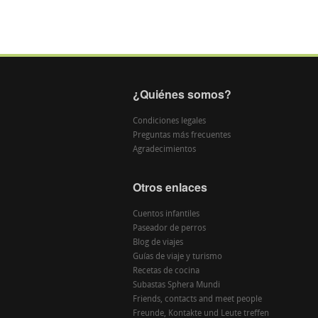
¿Quiénes somos?
Condiciones legales
Preguntas más frecuentes
Agradecimientos
Otros enlaces
Cuentos infantiles
Paseador de perros
Blog de viajes
Guías de viaje y turismo
Recetas de cocina
Subastas Sphera Mundi
Friends, contacts and meet people
Freunde, Kontakte und Leute treffen