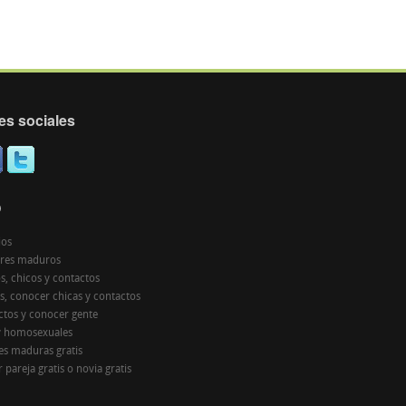
es sociales
O
ios
res maduros
s, chicos y contactos
s, conocer chicas y contactos
ctos y conocer gente
y homosexuales
es maduras gratis
 pareja gratis o novia gratis