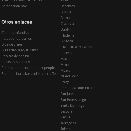
Preguntas más frecuentes
Avila
Agradecimientos
Bahamas
Basilea
Berna
Otros enlaces
Cracovia
Dublín
Cuentos infantiles
Filadelfia
Paseador de perros
Ginebra
Blog de viajes
Islas Turcas y Caicos
Guías de viaje y turismo
Lucerna
Recetas de cocina
Madrid
Subastas Sphera Mundi
Miami
Friends, contacts and meet people
Moscú
Freunde, Kontakte und Leute treffen
Nueva York
Praga
Republica Dominicana
San Juan
San Petersburgo
Santo Domingo
Segovia
Sevilla
Tarragona
Toledo