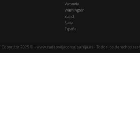
Varsovia
Washington
Zurich
Suiza
España
Copyright 2025 © - www.cadaovejaconsupareja.es - Todos los derechos res