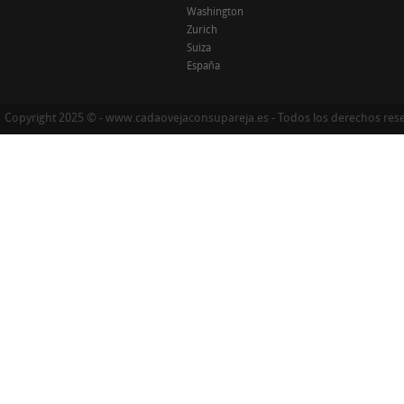
Washington
Zurich
Suiza
España
Copyright 2025 © - www.cadaovejaconsupareja.es - Todos los derechos res