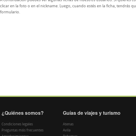
A continuación puedes ver algunas fichas de nuestros usuarios. Si quieres co
clicar en la foto o en el nickname. Luego, cuando estés en la ficha, tendrás que
formulario.
¿Quiénes somos?
Guías de viajes y turismo
Condiciones legales
Atenas
Preguntas más frecuentes
Avila