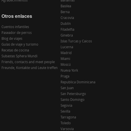
Agradecimientos
Bahamas
Basilea
Berna
Otros enlaces
Cracovia
Dublín
Cuentos infantiles
Filadelfia
Paseador de perros
Ginebra
Blog de viajes
Islas Turcas y Caicos
Guías de viaje y turismo
Lucerna
Recetas de cocina
Madrid
Subastas Sphera Mundi
Miami
Friends, contacts and meet people
Moscú
Freunde, Kontakte und Leute treffen
Nueva York
Praga
Republica Dominicana
San Juan
San Petersburgo
Santo Domingo
Segovia
Sevilla
Tarragona
Toledo
Varsovia