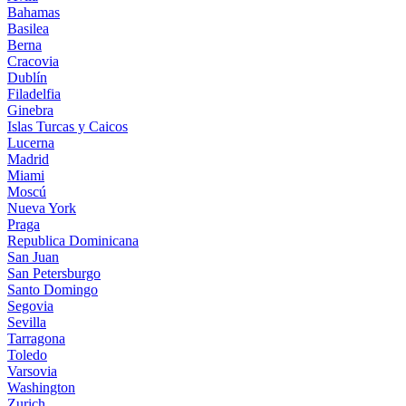
Bahamas
Basilea
Berna
Cracovia
Dublín
Filadelfia
Ginebra
Islas Turcas y Caicos
Lucerna
Madrid
Miami
Moscú
Nueva York
Praga
Republica Dominicana
San Juan
San Petersburgo
Santo Domingo
Segovia
Sevilla
Tarragona
Toledo
Varsovia
Washington
Zurich