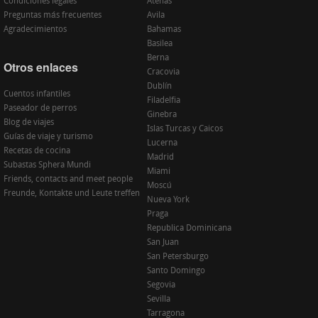
Condiciones legales
Atenas
Preguntas más frecuentes
Avila
Agradecimientos
Bahamas
Basilea
Berna
Otros enlaces
Cracovia
Dublín
Cuentos infantiles
Filadelfia
Paseador de perros
Ginebra
Blog de viajes
Islas Turcas y Caicos
Guías de viaje y turismo
Lucerna
Recetas de cocina
Madrid
Subastas Sphera Mundi
Miami
Friends, contacts and meet people
Moscú
Freunde, Kontakte und Leute treffen
Nueva York
Praga
Republica Dominicana
San Juan
San Petersburgo
Santo Domingo
Segovia
Sevilla
Tarragona