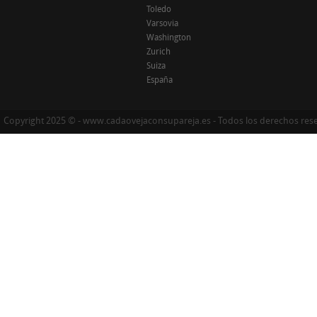
Toledo
Varsovia
Washington
Zurich
Suiza
España
Copyright 2025 © - www.cadaovejaconsupareja.es - Todos los derechos res