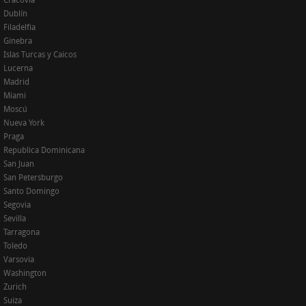
Cracovia
Dublín
Filadelfia
Ginebra
Islas Turcas y Caicos
Lucerna
Madrid
Miami
Moscú
Nueva York
Praga
Republica Dominicana
San Juan
San Petersburgo
Santo Domingo
Segovia
Sevilla
Tarragona
Toledo
Varsovia
Washington
Zurich
Suiza