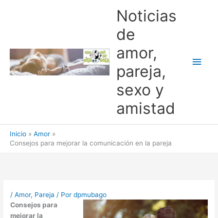
Ir
Noticias
al
contenido
de
amor,
Men
pareja,
princ
sexo y
amistad
Inicio
Amor
Consejos para mejorar la comunicación en la pareja
/
Amor
,
Pareja
/ Por
dpmubago
Consejos para
mejorar la