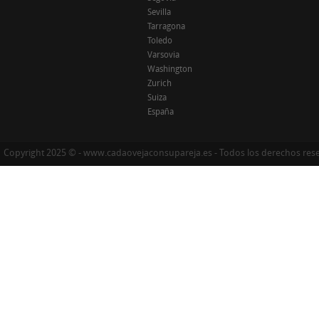
Sevilla
Tarragona
Toledo
Varsovia
Washington
Zurich
Suiza
España
Copyright 2025 © - www.cadaovejaconsupareja.es - Todos los derechos res