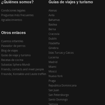
¿Quiénes somos?
Guías de viajes y turismo
Condiciones legales
Atenas
Preguntas más frecuentes
Avila
Agradecimientos
Bahamas
Basilea
Berna
Otros enlaces
Cracovia
Dublín
Cuentos infantiles
Filadelfia
Paseador de perros
Ginebra
Blog de viajes
Islas Turcas y Caicos
Guías de viaje y turismo
Lucerna
Recetas de cocina
Madrid
Subastas Sphera Mundi
Miami
Friends, contacts and meet people
Moscú
Freunde, Kontakte und Leute treffen
Nueva York
Praga
Republica Dominicana
San Juan
San Petersburgo
Santo Domingo
Segovia